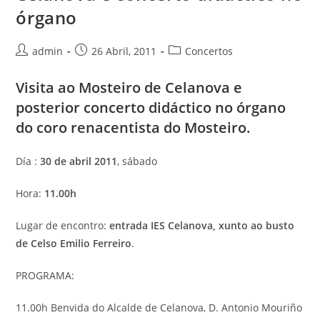
órgano
Autor
Publicación
Categoría
admin
26 Abril, 2011
Concertos
da
da
da
entrada:
entrada:
entrada:
Visita ao Mosteiro de Celanova e
posterior concerto didáctico no órgano
do coro renacentista do Mosteiro
.
Día :
30 de abril 2011
, sábado
Hora:
11.00h
Lugar de encontro:
entrada IES Celanova, xunto ao busto
de Celso Emilio Ferreiro
.
PROGRAMA:
11.00h Benvida do Alcalde de Celanova, D. Antonio Mouriño