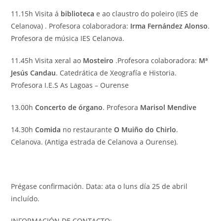
11.15h Visita á
biblioteca
e ao claustro do poleiro (IES de
Celanova) . Profesora colaboradora:
Irma Fernández Alonso
.
Profesora de música IES Celanova.
11.45h Visita xeral ao
Mosteiro
.Profesora colaboradora:
Mª
Jesús Candau
. Catedrática de Xeografía e Historia.
Profesora I.E.S As Lagoas – Ourense
13.00h
Concerto de órgano
. Profesora
Marisol Mendive
14.30h
Comida
no restaurante
O Muiño do Chirlo
.
Celanova. (Antiga estrada de Celanova a Ourense).
Prégase confirmación. Data: ata o luns día 25 de abril
incluído.
INFORMACIÓN DE CONTACTO: