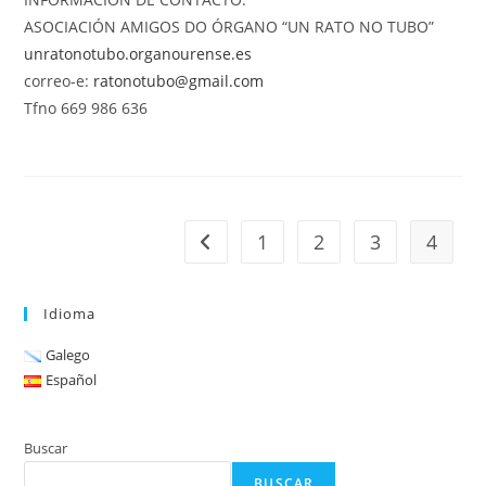
ASOCIACIÓN AMIGOS DO ÓRGANO “UN RATO NO TUBO”
unratonotubo.organourense.es
correo-e:
ratonotubo@gmail.com
Tfno 669 986 636
1
2
3
4
Ir á páxina anterior
Idioma
Galego
Español
Buscar
BUSCAR