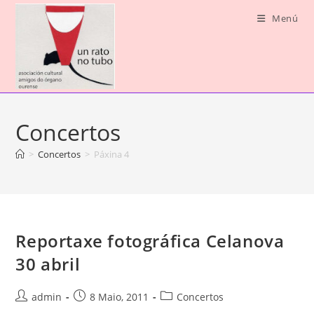
Saltar
Menú
ao
contido
Concertos
>
Concertos
>
Páxina 4
Reportaxe fotográfica Celanova
30 abril
Autor
Publicación
Categoría
admin
8 Maio, 2011
Concertos
da
da
da