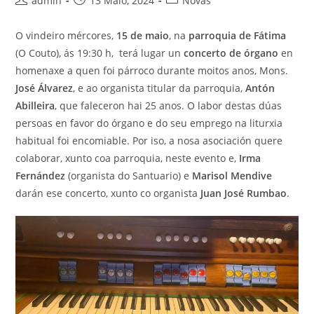
admin
13 Maio, 2024
Novas
da
da
da
entrada:
entrada:
entrada:
O vindeiro mércores,
15 de maio
, na
parroquia de Fátima
(O Couto), ás 19:30 h, terá lugar un
concerto de órgano
en
homenaxe a quen foi párroco durante moitos anos, Mons.
José Álvarez
, e ao organista titular da parroquia,
Antón
Abilleira
, que faleceron hai 25 anos. O labor destas dúas
persoas en favor do órgano e do seu emprego na liturxia
habitual foi encomiable. Por iso, a nosa asociación quere
colaborar, xunto coa parroquia, neste evento e,
Irma
Fernández
(organista do Santuario) e
Marisol Mendive
darán ese concerto, xunto co organista
Juan José Rumbao
.