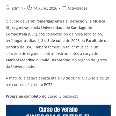
Autor
Publicación
Categoría
admin
14 Xuño, 2026
Actividades
da
da
da
entrada:
entrada:
entrada:
O curso de verán “
Sinergias entre el Derecho y la Música
III
“
,
organizado pola
Universidade de Santiago de
Compostela
(USC), coa colaboración da nosa asociación,
terá lugar os días
1, 2 e 3 de xullo
de 2026 na
Facultade de
Dereito
da USC. Haberá tamén un taller musical e un
concerto de órgano e outros instrumentos a cargo de
Marisol Mendive
e
Paulo Bernardino
, no órgano da Igrexa
da Universidade.
A matrícula estará aberta ata o 19 de xuño. O curso é de 20
h e concede 1 crédito ECTS.
Programa completo do curso
(3 páxinas):