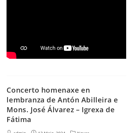
Concerto homenaxe en
lembranza de Antón Abilleira e
Mons. José Álvarez – Igrexa de
Fátima
Autor
Publicación
Categoría