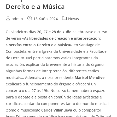
Dereito e a Música
Autor
Publicación
Categoría
admin
13 Xuño, 2024
Novas
da
da
da
entrada:
entrada:
entrada:
Os vindeiros días
26, 27 e 28 de xuño
celebrarase o curso
de verán «
As liberdades de creación e interpretación:
sinerxías entre o Dereito e a Música
», en Santiago de
Compostela, entre a Igrexa da Universidade e a Facultade
de Dereito. Nel participaremos varias integrantes da
asociación, explicando brevemente a historia do órgano,
algunhas formas de interpretación, diferentes estilos
musicais… Ademais, a nosa presidenta
Marisol Mendive
,
explicará o funcionamento do órgano e ofrecerá un
concerto o día 27 ás 19h. No curso tamén haberá espazo
para o debate e a posta en común de ideas artísticas e
xurídicas, contando con ponentes tanto do mundo musical
(como o musicólogo
Carlos Villanueva
ou o compositor
Joam Trillo
) como do xurídico (coa exmaxistrada do Tribunal