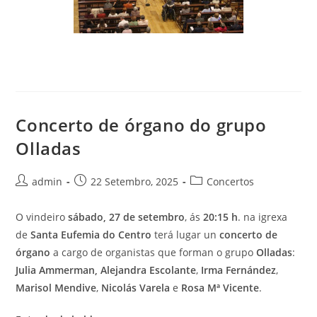
Concerto de órgano do grupo
Olladas
Autor
Publicación
Categoría
admin
22 Setembro, 2025
Concertos
da
da
da
entrada:
entrada:
entrada:
O vindeiro
sábado, 27 de setembro
, ás
20:15 h
. na igrexa
de
Santa Eufemia do Centro
terá lugar un
concerto de
órgano
a cargo de organistas que forman o grupo
Olladas
:
Julia Ammerman,
Alejandra Escolante
,
Irma Fernández
,
Marisol Mendive
,
Nicolás Varela
e
Rosa Mª Vicente
.