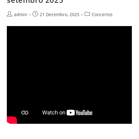
Autor
Publicación
Categoría
admin
21 Decembro, 2025
Concertos
da
da
da
entrada:
entrada:
entrada: