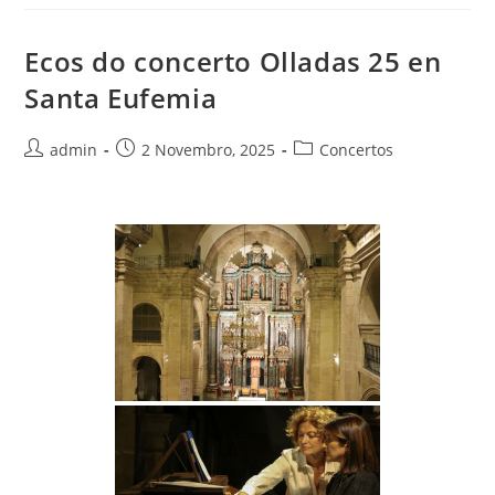
Ecos do concerto Olladas 25 en
Santa Eufemia
Autor
Publicación
Categoría
admin
2 Novembro, 2025
Concertos
da
da
da
entrada:
entrada:
entrada: