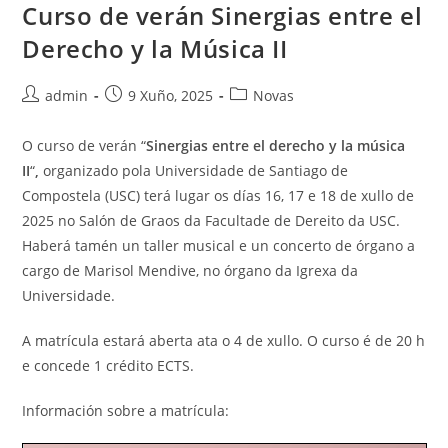
Curso de verán Sinergias entre el
Derecho y la Música II
Autor
Publicación
Categoría
admin
9 Xuño, 2025
Novas
da
da
da
entrada:
entrada:
entrada:
O curso de verán “
Sinergias entre el derecho y la música
II
“
,
organizado pola Universidade de Santiago de
Compostela (USC) terá lugar os días 16, 17 e 18 de xullo de
2025 no Salón de Graos da Facultade de Dereito da USC.
Haberá tamén un taller musical e un concerto de órgano a
cargo de Marisol Mendive, no órgano da Igrexa da
Universidade.
A matrícula estará aberta ata o 4 de xullo. O curso é de 20 h
e concede 1 crédito ECTS.
Información sobre a matrícula: