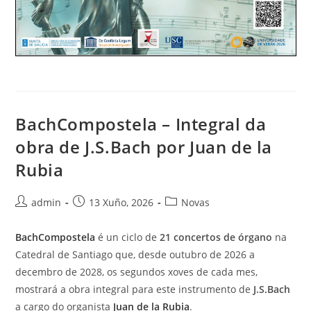
BachCompostela – Integral da
obra de J.S.Bach por Juan de la
Rubia
Autor
Publicación
Categoría
admin
13 Xuño, 2026
Novas
da
da
da
entrada:
entrada:
entrada:
BachCompostela
é un ciclo de
21 concertos de órgano
na
Catedral de Santiago que, desde outubro de 2026 a
decembro de 2028, os segundos xoves de cada mes,
mostrará a obra integral para este instrumento de
J.S.Bach
a cargo do organista
Juan de la Rubia
.