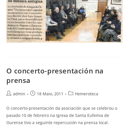
O concerto-presentación na
prensa
Autor
Publicación
Categoría
admin
18 Maio, 2011
Hemeroteca
da
da
da
entrada:
entrada:
entrada:
O concerto-presentación da asociación que se celebrou o
pasado 10 de febreiro na Igrexa de Santa Eufemia de
Ourense tivo a seguinte repercusión na prensa local.