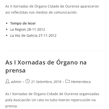
entrada:
entrada:
entrada:
As II Xornadas de Órgano Cidade de Ourense apareceron
así reflectidas nos medios de comunicación:
Tempo de lecer
La Region 28-11-2012
La Voz de Galicia 27-11-2012
As I Xornadas de Órgano na
prensa
Autor
Publicación
Categoría
admin
21 Setembro, 2018
Hemeroteca
da
da
da
entrada:
entrada:
entrada:
As I Xornadas de Órgano Cidade de Ourense organizadas
pola Asociación Un rato no tubo tiveron repercusión na
prensa.