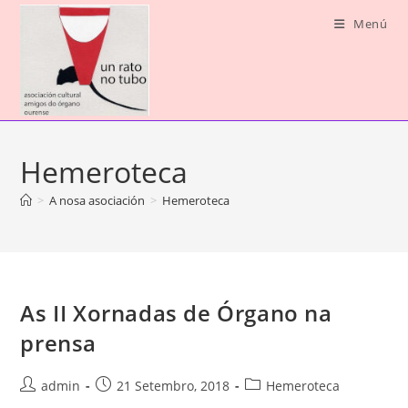
Saltar
Menú
ao
contido
Hemeroteca
>
A nosa asociación
>
Hemeroteca
As II Xornadas de Órgano na
prensa
Autor
Publicación
Categoría
admin
21 Setembro, 2018
Hemeroteca
da
da
da