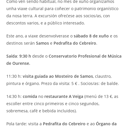
Como vén sendo habitual, no mes de xuño organizamos
unha viaxe cultural para coñecer o patrimonio organístico
da nosa terra. A excursión ofrećese aos socios/as, con
descontos varios, e a público interesado.
Este ano, a viaxe desenvolverase o
sábado 8 de xuño
e os
destinos serán
Samos
e
Pedrafita do Cebreiro
.
Saída
:
9:30 h
desde o
Conservatorio Profesional de Música
de Ourense.
11:30 h:
visita guiada ao Mosteiro de Samos
, claustro,
pintura e órgano. Prezo da visita: 5 € . Socios/as: de balde.
14:30 h:
comida
no
restaurante A Veiga
(menú de 13 €, as
escoller entre cinco primeiros e cinco segundos,
sobremesa, café e bebida incluidos).
Pola tarde: visita a
Pedrafita do Cebreiro
e ao
Órgano da