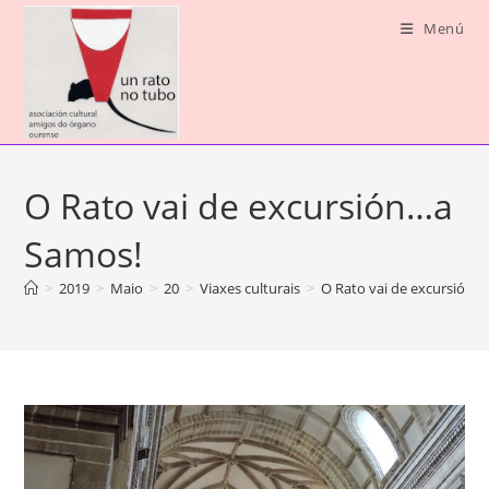
Saltar
Menú
ao
contido
O Rato vai de excursión…a
Samos!
>
2019
>
Maio
>
20
>
Viaxes culturais
>
O Rato vai de excursión…