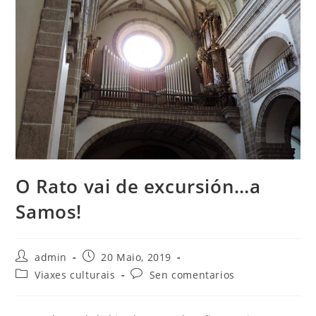
O Rato vai de excursión…a
Samos!
Autor
Publicación
admin
20 Maio, 2019
da
da
Categoría
Comentarios
Viaxes culturais
Sen comentarios
entrada:
entrada:
da
da
entrada:
entrada: