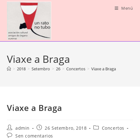
Saltar
Menú
ao
contido
Viaxe a Braga
>
2018
>
Setembro
>
26
>
Concertos
>
Viaxe a Braga
Viaxe a Braga
Autor
Publicación
Categoría
admin
26 Setembro, 2018
Concertos
da
da
da
Comentarios
Sen comentarios
entrada:
entrada:
entrada: