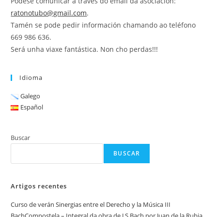
Pódese comunicar a través do email da asociacion:
ratonotubo@gmail.com
.
Tamén se pode pedir información chamando ao teléfono
669 986 636.
Será unha viaxe fantástica. Non cho perdas!!!
Idioma
Galego
Español
Buscar
BUSCAR
Artigos recentes
Curso de verán Sinergias entre el Derecho y la Música III
BachCompostela – Integral da obra de J.S.Bach por Juan de la Rubia