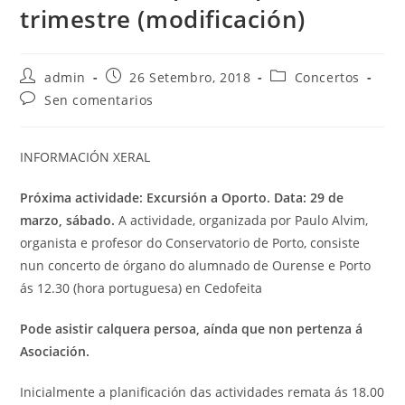
trimestre (modificación)
Autor
Publicación
Categoría
admin
26 Setembro, 2018
Concertos
da
da
da
Comentarios
Sen comentarios
entrada:
entrada:
entrada:
da
entrada:
INFORMACIÓN XERAL
Próxima actividade: Excursión a Oporto.
Data: 29 de
marzo, sábado.
A actividade, organizada por Paulo Alvim,
organista e profesor do Conservatorio de Porto, consiste
nun concerto de órgano do alumnado de Ourense e Porto
ás 12.30 (hora portuguesa) en Cedofeita
Pode asistir calquera persoa, aínda que non pertenza á
Asociación.
Inicialmente a planificación das actividades remata ás 18.00