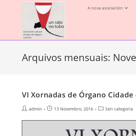
Saltar
A nosa asociación
ao
contido
Arquivos mensuais: Nov
VI Xornadas de Órgano Cidade
Autor
Publicación
Categoría
admin
13 Novembro, 2016
Sen categoría
da
da
da
entrada:
entrada:
entrada: