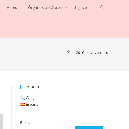
Vídeos
Órganos de Ourense
Ligazóns
Alternar
busca
da
web
>
2016
>
Novembro
Idioma
Galego
Español
Buscar