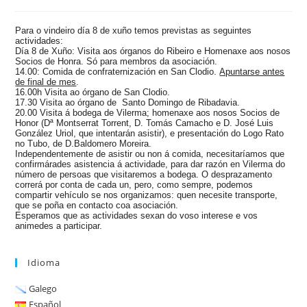
da
da
entrada:
entrada:
Para o vindeiro día 8 de xuño temos previstas as seguintes
actividades:
Día 8 de Xuño: Visita aos órganos do Ribeiro e Homenaxe aos nosos
Socios de Honra. Só para membros da asociación.
14.00: Comida de confraternización en San Clodio.
Apuntarse antes
de final de mes
.
16.00h Visita ao órgano de San Clodio.
17.30 Visita ao órgano de Santo Domingo de Ribadavia.
20.00 Visita á bodega de Vilerma; homenaxe aos nosos Socios de
Honor (Dª Montserrat Torrent, D. Tomás Camacho e D. José Luis
González Uriol, que intentarán asistir), e presentación do Logo Rato
no Tubo, de D.Baldomero Moreira.
Independentemente de asistir ou non á comida, necesitaríamos que
confirmárades asistencia á actividade, para dar razón en Vilerma do
número de persoas que visitaremos a bodega. O desprazamento
correrá por conta de cada un, pero, como sempre, podemos
compartir vehículo se nos organizamos: quen necesite transporte,
que se poña en contacto coa asociación.
Esperamos que as actividades sexan do voso interese e vos
animedes a participar.
Idioma
Galego
Español