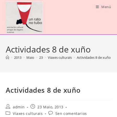
Saltar
Menú
ao
contido
Actividades 8 de xuño
>
2013
>
Maio
>
23
>
Viaxes culturais
>
Actividades 8 de xuño
Actividades 8 de xuño
Autor
Publicación
admin
23 Maio, 2013
da
da
Categoría
Comentarios
Viaxes culturais
Sen comentarios
entrada:
entrada: