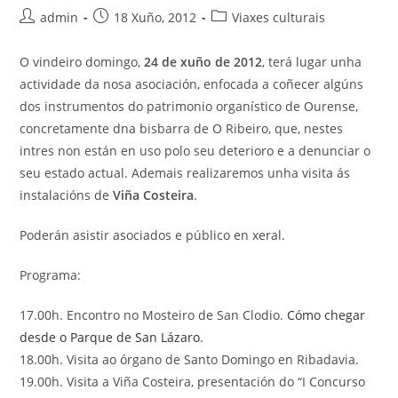
Autor
Publicación
Categoría
admin
18 Xuño, 2012
Viaxes culturais
da
da
da
entrada:
entrada:
entrada:
O vindeiro domingo,
24 de xuño de 2012
, terá lugar unha
actividade da nosa asociación, enfocada a coñecer algúns
dos instrumentos do patrimonio organístico de Ourense,
concretamente dna bisbarra de O Ribeiro, que, nestes
intres non están en uso polo seu deterioro e a denunciar o
seu estado actual. Ademais realizaremos unha visita ás
instalacións de
Viña Costeira
.
Poderán asistir asociados e público en xeral.
Programa:
17.00h. Encontro no Mosteiro de San Clodio.
Cómo chegar
desde o Parque de San Lázaro
.
18.00h. Visita ao órgano de Santo Domingo en Ribadavia.
19.00h. Visita a Viña Costeira, presentación do “I Concurso