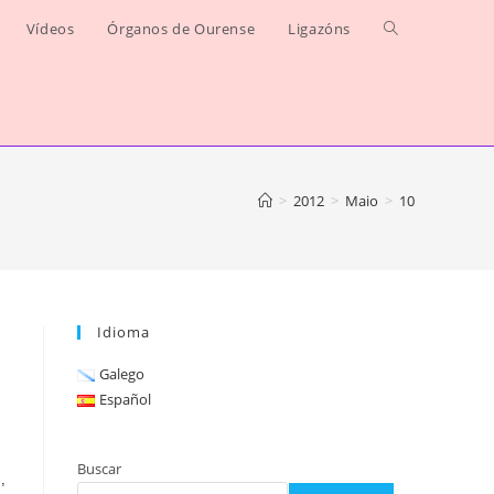
Vídeos
Órganos de Ourense
Ligazóns
Alternar
busca
da
web
>
2012
>
Maio
>
10
Idioma
Galego
Español
Buscar
,