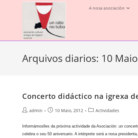
Saltar
A nosa asociación
ao
contido
Arquivos diarios: 10 Maio
Concerto didáctico na igrexa d
Autor
Publicación
Categoría
admin
10 Maio, 2012
Actividades
da
da
da
entrada:
entrada:
entrada:
Informámoslles da próxima actividade da Asociación: un concer
celebra o seu 50 aniversario. A intérprete será a nosa presiden