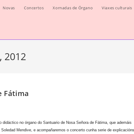
Novas
Concertos
Xornadas de Órgano
Viaxes culturais
, 2012
e Fátima
to didáctico no órgano do Santuario de Nosa Señora de Fátima, que ademáis
ta, Soledad Mendive, e acompañaremos o concerto cunha serie de explicacións