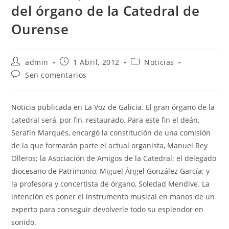
del órgano de la Catedral de
Ourense
Autor
Publicación
Categoría
admin
1 Abril, 2012
Noticias
da
da
da
Comentarios
Sen comentarios
entrada:
entrada:
entrada:
da
entrada:
Noticia publicada en La Voz de Galicia. El gran órgano de la
catedral será, por fin, restaurado. Para este fin el deán,
Serafín Marqués, encargó la constitución de una comisión
de la que formarán parte el actual organista, Manuel Rey
Olleros; la Asociación de Amigos de la Catedral; el delegado
diocesano de Patrimonio, Miguel Ángel González García; y
la profesora y concertista de órgano, Soledad Mendive. La
intención es poner el instrumento musical en manos de un
experto para conseguir devolverle todo su esplendor en
sonido.