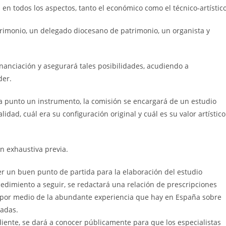
en todos los aspectos, tanto el económico como el técnico-artístico
rimonio, un delegado diocesano de patrimonio, un organista y
financiación y asegurará tales posibilidades, acudiendo a
der.
a punto un instrumento, la comisión se encargará de un estudio
dad, cuál era su configuración original y cuál es su valor artístico
ón exhaustiva previa.
er un buen punto de partida para la elaboración del estudio
cedimiento a seguir, se redactará una relación de prescripciones
se por medio de la abundante experiencia que hay en España sobre
zadas.
ente, se dará a conocer públicamente para que los especialistas