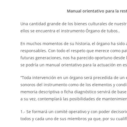
entrada:
entrada:
entrada:
Manual orientativo para la re
Una cantidad grande de los bienes culturales de nuestro 
ellos se encuentra el instrumento Órgano de tubos..
En muchos momentos de su historia, el órgano ha sido 
responsables. Con todo el respeto que merece como pat
futuras generaciones, nos ha parecido oportuno desde 
se podría un manual orientativo para la actuación en e
“Toda intervención en un órgano será precedida de un e
sonoros del instrumento como de los elementos y condici
memoria descriptiva o ficha diagnóstico servirá de base
a su vez, contemplará las posibilidades de mantenimient
1.- Se formará un comité operativo y con poder decisori
todos y cada uno de sus miembros ya que, por su cualif