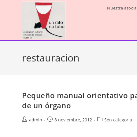
Ir
Nuestra asocia
al
contenido
restauracion
Pequeño manual orientativo pa
de un órgano
Autor
Publicación
Categoría
admin
8 noviembre, 2012
Sen categoría
de
de
de
la
la
la