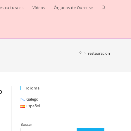
jes culturales
Vídeos
Órganos de Ourense
Alternar
búsqueda
de
la
>
restauracion
web
Idioma
o
Galego
Español
Buscar