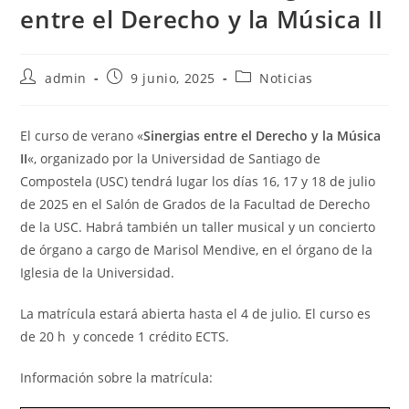
entre el Derecho y la Música II
Autor
Publicación
Categoría
admin
9 junio, 2025
Noticias
de
de
de
la
la
la
entrada:
entrada:
entrada:
El curso de verano «
Sinergias entre el Derecho y la Música
II
«, organizado por la Universidad de Santiago de
Compostela (USC) tendrá lugar los días 16, 17 y 18 de julio
de 2025 en el Salón de Grados de la Facultad de Derecho
de la USC. Habrá también un taller musical y un concierto
de órgano a cargo de Marisol Mendive, en el órgano de la
Iglesia de la Universidad.
La matrícula estará abierta hasta el 4 de julio. El curso es
de 20 h y concede 1 crédito ECTS.
Información sobre la matrícula: