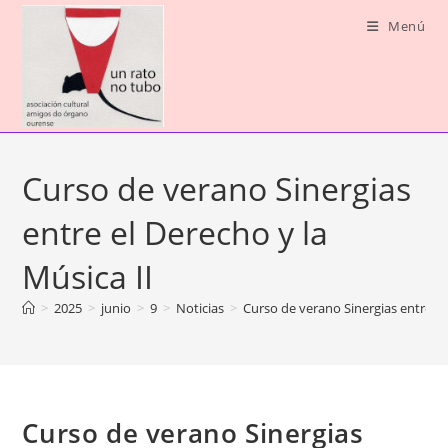
Ir
Menú
al
contenido
Curso de verano Sinergias
entre el Derecho y la
Música II
>
2025
>
junio
>
9
>
Noticias
>
Curso de verano Sinergias entre el
Curso de verano Sinergias