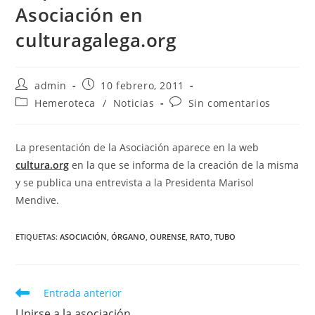
Asociación en
culturagalega.org
Autor
Publicación
admin
10 febrero, 2011
de
de
Categoría
Comentarios
Hemeroteca
/
Noticias
Sin comentarios
la
la
de
de
entrada:
entrada:
la
la
entrada:
entrada:
La presentación de la Asociación aparece en la web
cultura.org
en la que se informa de la creación de la misma
y se publica una entrevista a la Presidenta Marisol
Mendive.
ETIQUETAS
:
ASOCIACIÓN
,
ÓRGANO
,
OURENSE
,
RATO
,
TUBO
Leer
Entrada anterior
más
Unirse a la asociación