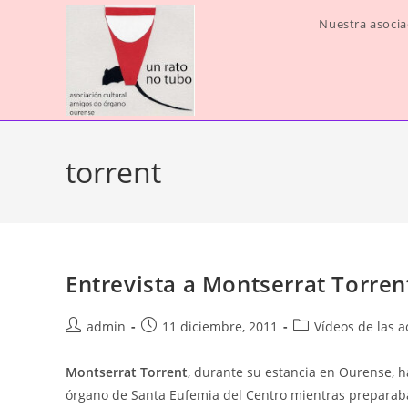
Ir
Nuestra asocia
al
contenido
torrent
Entrevista a Montserrat Torren
Autor
Publicación
Categoría
admin
11 diciembre, 2011
Vídeos de las a
de
de
de
la
la
la
Montserrat Torrent
, durante su estancia en Ourense, h
entrada:
entrada:
entrada:
órgano de Santa Eufemia del Centro mientras preparaba 