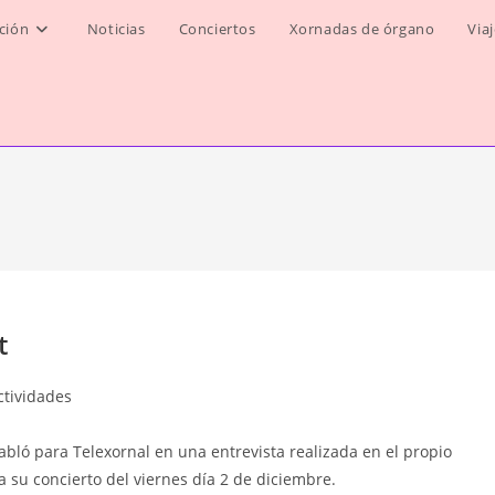
ción
Noticias
Conciertos
Xornadas de órgano
Via
t
ctividades
abló para Telexornal en una entrevista realizada en el propio
su concierto del viernes día 2 de diciembre.