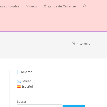
jes culturales
Vídeos
Órganos de Ourense
Alternar
búsqueda
de
la
>
torrent
web
Idioma
Galego
Español
Buscar