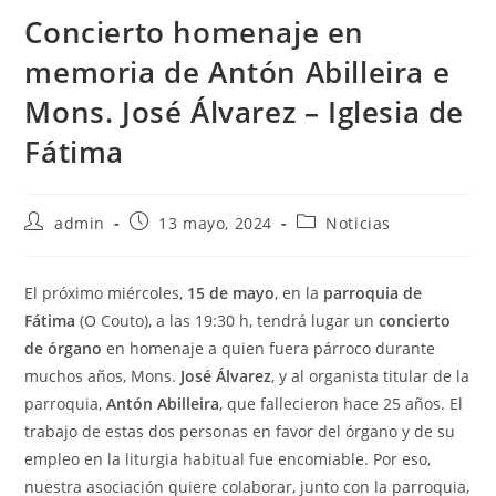
Concierto homenaje en
memoria de Antón Abilleira e
Mons. José Álvarez – Iglesia de
Fátima
Autor
Publicación
Categoría
admin
13 mayo, 2024
Noticias
de
de
de
la
la
la
entrada:
entrada:
entrada:
El próximo miércoles,
15 de mayo
, en la
parroquia de
Fátima
(O Couto), a las 19:30 h, tendrá lugar un
concierto
de órgano
en homenaje a quien fuera párroco durante
muchos años, Mons.
José Álvarez
, y al organista titular de la
parroquia,
Antón Abilleira
, que fallecieron hace 25 años. El
trabajo de estas dos personas en favor del órgano y de su
empleo en la liturgia habitual fue encomiable. Por eso,
nuestra asociación quiere colaborar, junto con la parroquia,