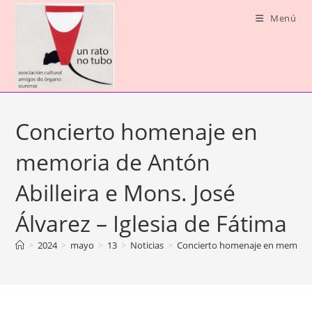
Ir
Menú
al
contenido
Concierto homenaje en
memoria de Antón
Abilleira e Mons. José
Álvarez – Iglesia de Fátima
>
2024
>
mayo
>
13
>
Noticias
>
Concierto homenaje en memoria d