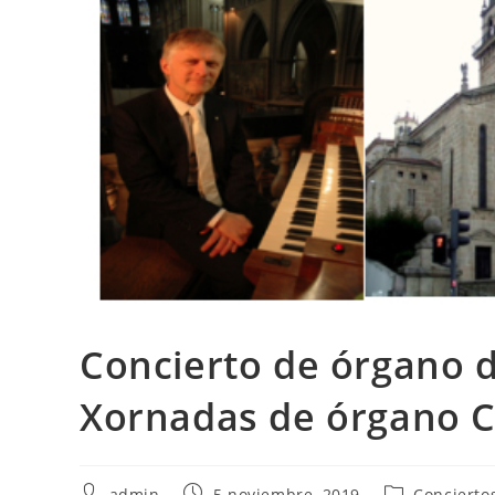
Concierto de órgano d
Xornadas de órgano 
Autor
Publicación
Categoría
admin
5 noviembre, 2019
Concierto