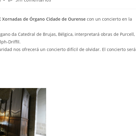
de
la
entrada:
X Xornadas de Órgano Cidade de Ourense
con un concierto en la
Órgano da Catedral de Brujas, Bélgica, interpretará obras de Purcell,
ph-Driffil.
idad nos ofrecerá un concierto difícil de olvidar. El concierto será