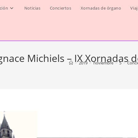
ción
Noticias
Conciertos
Xornadas de órgano
Via
gnace Michiels – IX Xornadas 
>
2019
>
noviembre
>
5
>
Conci