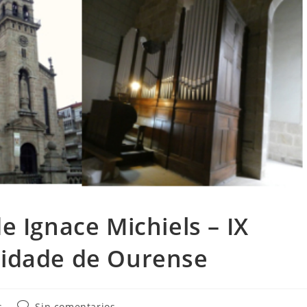
e Ignace Michiels – IX
Cidade de Ourense
Comentarios
s
Sin comentarios