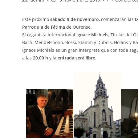
de
de
de
la
la
la
entrada:
entrada:
entrada:
Este próximo
sábado 9 de novembro
, comenzarán las
I
Parroquia de Fátima
de Ourense.
El organista internacional
Ignace Michiels
, Titular del 
Bach, Mendelshonn, Bossi, Stamm y Dubois, Hollins y Ral
Ignace Michiels es un gran intérprete que con toda segur
a las
20.00 h
y la
entrada será libre
.