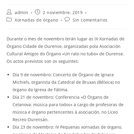
Autor
Publicación
admin
2 noviembre, 2019
de
de
Categoría
Comentarios
Xornadas de órgano
Sin comentarios
la
la
de
de
entrada:
entrada:
la
la
entrada:
entrada:
Durante o mes de novembro terán lugar as IX Xornadas de
Órgano Cidade de Ourense, organizadas pola Asociación
Cultural Amigos do Órgano «Un rato no tubo» de Ourense.
Os actos previstos son os seguintes:
Día 9 de novembro: Concerto de Órgano de Ignace
Michiels, organista da Catedral de Bruxas (Bélxica) no
órgano da Igrexa de Fátima.
Día 21 de novembro: Conferencia «O Órgano de
Celanova: música para todos» a cargo de profesoras de
música e órgano pertencentes á asociación, no Liceo
Recreo Ourensán.
Día 23 de novembro: IV Pequenas xornadas de órgano,