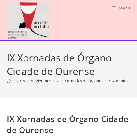
Ir
Menú
al
contenido
IX Xornadas de Órgano
Cidade de Ourense
>
2019
>
noviembre
>
2
>
Xornadas de órgano
>
IX Xornadas de
IX Xornadas de Órgano Cidade
de Ourense