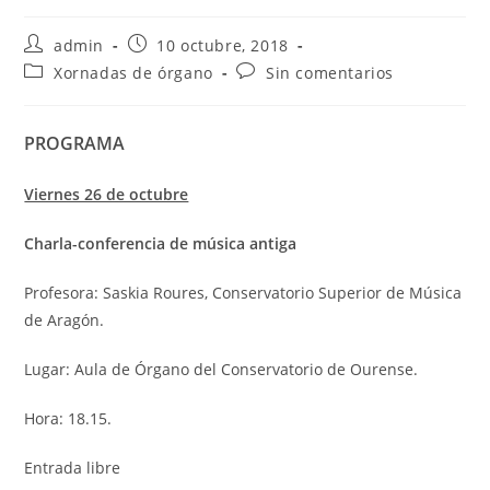
Autor
Publicación
admin
10 octubre, 2018
de
de
Categoría
Comentarios
Xornadas de órgano
Sin comentarios
la
la
de
de
entrada:
entrada:
la
la
entrada:
entrada:
PROGRAMA
Viernes 26 de octubre
Charla-conferencia de música antiga
Profesora: Saskia Roures, Conservatorio Superior de Música
de Aragón.
Lugar: Aula de Órgano del Conservatorio de Ourense.
Hora: 18.15.
Entrada libre