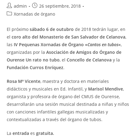
Autor
Publicación
admin
26 septiembre, 2018
de
de
Categoría
Xornadas de órgano
la
la
de
entrada:
entrada:
la
El próximo
sábado 6 de outubro
de 2018 tedrán lugar, en
entrada:
el
coro alto del Monasterio de San Salvador de Celanova
,
las
IV Pequenas Xornadas de Órgano «
Cantos en tubos
«
,
organizadas por la
Asociación de Amigos do Órgano de
Ourense Un rato no tubo
, el
Concello de Celanova
y la
Fundación Curros Enríquez
.
Rosa Mª Vicente
, maestra y doctora en materiales
didácticos y musicales en Ed. Infantil, y
Marisol Mendive
,
organista y profesora de órgano del CMUS de Ourense,
desarrollarán una sesión musical destinada a niñas y niños
con canciones infantiles gallegas musicalizadas y
contextualizadas a través del órgano de tubos.
La
entrada
es
gratuita.