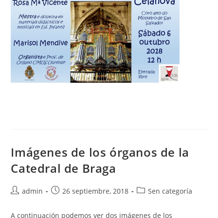
Imágenes de los órganos de la
Catedral de Braga
Autor
Publicación
Categoría
admin
26 septiembre, 2018
Sen categoría
de
de
de
la
la
la
A continuación podemos ver dos imágenes de los