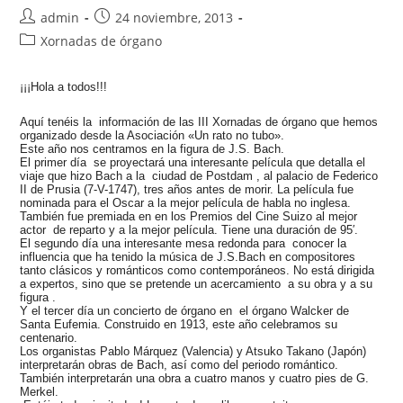
Autor
Publicación
admin
24 noviembre, 2013
de
de
Categoría
Xornadas de órgano
la
la
de
entrada:
entrada:
la
¡¡¡Hola a todos!!!
entrada:
Aquí tenéis la información de las III Xornadas de órgano que hemos
organizado desde la Asociación «Un rato no tubo».
Este año nos centramos en la figura de J.S. Bach.
El primer día se proyectará una interesante película que detalla el
viaje que hizo Bach a la ciudad de Postdam , al palacio de Federico
II de Prusia (7-V-1747), tres años antes de morir. La película fue
nominada para el Oscar a la mejor película de habla no inglesa.
También fue premiada en en los Premios del Cine Suizo al mejor
actor de reparto y a la mejor película. Tiene una duración de 95′.
El segundo día una interesante mesa redonda para conocer la
influencia que ha tenido la música de J.S.Bach en compositores
tanto clásicos y románticos como contemporáneos. No está dirigida
a expertos, sino que se pretende un acercamiento a su obra y a su
figura .
Y el tercer día un concierto de órgano en el órgano Walcker de
Santa Eufemia. Construido en 1913, este año celebramos su
centenario.
Los organistas Pablo Márquez (Valencia) y Atsuko Takano (Japón)
interpretarán obras de Bach, así como del periodo romántico.
También interpretarán una obra a cuatro manos y cuatro pies de G.
Merkel.