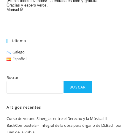
¡Estáis todos invitados! La entrada es libre y gratuita.
Gracias y espero veros.
Marisol M.
Idioma
Galego
Español
Buscar
BUSCAR
Artigos recentes
Curso de verano Sinergias entre el Derecho y la Música III
BachCompostela – Integral de la obra para órgano de J.S.Bach por
Juan de la Rubia