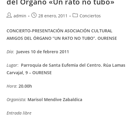
del Órgano «Un rato no tubo»
Autor
Publicación
Categoría
admin
28 enero, 2011
Conciertos
de
de
de
la
la
la
CONCIERTO-PRESENTACIÓN ASOCIACIÓN CULTURAL
entrada:
entrada:
entrada:
AMIGOS DEL ÓRGANO “UN RATO NO TUBO”. OURENSE
Día
:
Jueves 10 de febrero 2011
Lugar
:
Parroquia de Santa Eufemia del Centro. Rúa Lamas
Carvajal, 9 – OURENSE
Hora
:
20.00h
Organista:
Marisol Mendive Zabaldica
Entrada libre