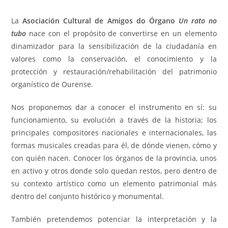
de
de
de
la
la
la
La
Asociación Cultural de Amigos do Órgano
Un rato no
entrada:
entrada:
entrada:
tubo
nace con el propósito de convertirse en un elemento
dinamizador para la sensibilización de la ciudadanía en
valores como la conservación, el conocimiento y la
protección y restauración/rehabilitación del patrimonio
organístico de Ourense.
Nos proponemos dar a conocer el instrumento en sí: su
funcionamiento, su evolución a través de la historia; los
principales compositores nacionales e internacionales, las
formas musicales creadas para él, de dónde vienen, cómo y
con quién nacen. Conocer los órganos de la provincia, unos
en activo y otros donde solo quedan restos, pero dentro de
su contexto artístico como un elemento patrimonial más
dentro del conjunto histórico y monumental.
También pretendemos potenciar la interpretación y la