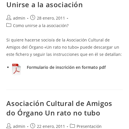
Unirse a la asociación
Autor
Publicación
admin
28 enero, 2011
de
de
Categoría
Como unirse a la asociación?
la
la
de
entrada:
entrada:
la
Si quiere hacerse socio/a de la Asociación Cultural de
entrada:
Amigos del Órgano «Un rato no tubo» puede descargar un
este fichero y seguir las instrucciones que en él se detallan:
Formulario de inscrición en formato pdf
Asociación Cultural de Amigos
do Órgano Un rato no tubo
Autor
Publicación
Categoría
admin
22 enero, 2011
Presentación